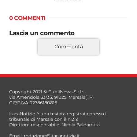
0 COMMENTI
Lascia un commento
Commenta
*
Copyright 2021 © PubliNews S.r.l.s.
via Amendola 33/35, 91025, Marsala(TP)
C.F/P.IVA 02786180816
ItacaNotizie è una testata registrata presso il
tribunale di Marsala con il n.219
Direttore responsabile: Nicola Baldarotta
*
Email:
redazione@itacanotizie.it