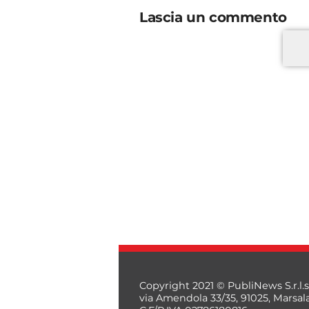
Lascia un commento
*
*
Copyright 2021 © PubliNews S.r.l.s
via Amendola 33/35, 91025, Marsal