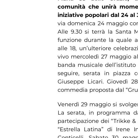
comunità che unirà momenti
iniziative popolari dal 24 a
via domenica 24 maggio con 
Alle 9.30 si terrà la Santa
funzione durante la quale av
alle 18, un’ulteriore celebra
vivo mercoledì 27 maggio all
banda musicale dell’istitut
seguire, serata in piazza 
Giuseppe Licari. Giovedì 28
commedia proposta dal “Grup
Venerdì 29 maggio si svolgerà
La serata, in programma dal
partecipazione dei “Trikke & 
“Estrella Latina” di Irene
Conticelli. Sabato 30 maggi