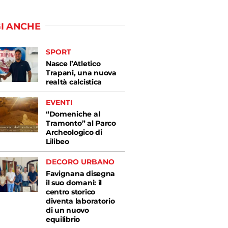
I ANCHE
SPORT
Nasce l’Atletico
Trapani, una nuova
realtà calcistica
EVENTI
“Domeniche al
Tramonto” al Parco
Archeologico di
Lilibeo
DECORO URBANO
Favignana disegna
il suo domani: il
centro storico
diventa laboratorio
di un nuovo
equilibrio