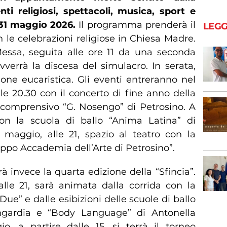
 religiosi, spettacoli, musica, sport e
l 31 maggio 2026.
Il programma prenderà il
LEGG
le celebrazioni religiose in Chiesa Madre.
 Messa, seguita alle ore 11 da una seconda
verrà la discesa del simulacro. In serata,
zione eucaristica. Gli eventi entreranno nel
e 20.30 con il concerto di fine anno della
o comprensivo “G. Nosengo” di Petrosino. A
con la scuola di ballo “Anima Latina” di
 maggio, alle 21, spazio al teatro con la
po Accademia dell’Arte di Petrosino”.
 invece la quarta edizione della “Sfincia”.
le 21, sarà animata dalla corrida con la
Due” e dalle esibizioni delle scuole di ballo
 Ingardia e “Body Language” di Antonella
o, a partire dalle 15, si terrà il torneo