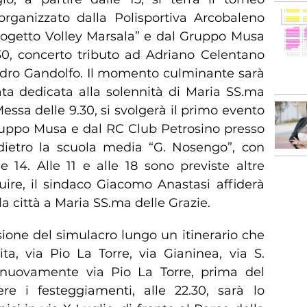
 organizzato dalla Polisportiva Arcobaleno
ogetto Volley Marsala” e dal Gruppo Musa
1.30, concerto tributo ad Adriano Celentano
ndro Gandolfo. Il momento culminante sarà
a dedicata alla solennità di Maria SS.ma
essa delle 9.30, si svolgerà il primo evento
ruppo Musa e dal RC Club Petrosino presso
dietro la scuola media “G. Nosengo”, con
e 14. Alle 11 e alle 18 sono previste altre
guire, il sindaco Giacomo Anastasi affiderà
a città a Maria SS.ma delle Grazie.
sione del simulacro lungo un itinerario che
ta, via Pio La Torre, via Gianinea, via S.
e nuovamente via Pio La Torre, prima del
re i festeggiamenti, alle 22.30, sarà lo