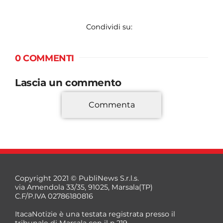
Condividi su:
0 COMMENTI
Lascia un commento
Commenta
*
Copyright 2021 © PubliNews S.r.l.s.
via Amendola 33/35, 91025, Marsala(TP)
C.F/P.IVA 02786180816
ItacaNotizie è una testata registrata presso il