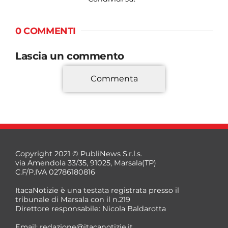
0 COMMENTI
Lascia un commento
Commenta
*
Copyright 2021 © PubliNews S.r.l.s.
via Amendola 33/35, 91025, Marsala(TP)
C.F/P.IVA 02786180816
ItacaNotizie è una testata registrata presso il
tribunale di Marsala con il n.219
Direttore responsabile: Nicola Baldarotta
*
Email:
redazione@itacanotizie.it