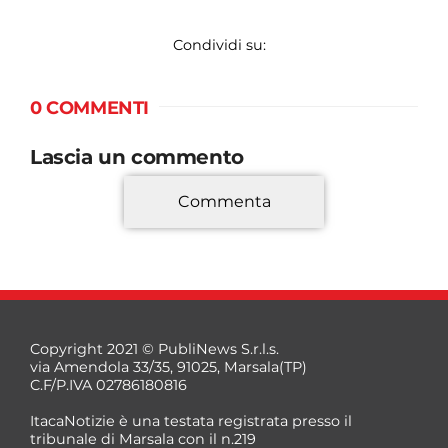
Condividi su:
0 COMMENTI
Lascia un commento
Commenta
*
Copyright 2021 © PubliNews S.r.l.s.
via Amendola 33/35, 91025, Marsala(TP)
C.F/P.IVA 02786180816
ItacaNotizie è una testata registrata presso il
tribunale di Marsala con il n.219