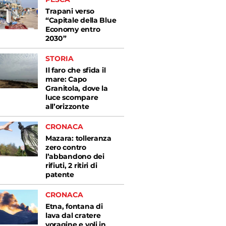
Trapani verso
“Capitale della Blue
Economy entro
2030”
STORIA
Il faro che sfida il
mare: Capo
Granitola, dove la
luce scompare
all’orizzonte
CRONACA
Mazara: tolleranza
zero contro
l’abbandono dei
rifiuti, 2 ritiri di
patente
CRONACA
Etna, fontana di
lava dal cratere
voragine e voli in