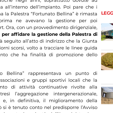
tiche negli anni, soprattutto dovute ad
a all’interno dell’impianto. Poi pare che i
LEGG
 ma la Palestra “Fortunato Bellina” è rimasta
 prima ne avevano la gestione per poi
port. Ora, con un provvedimento dirigenziale,
 per affidare la gestione della Palestra di
 dà seguito all’atto di indirizzo che la Giunta
orni scorsi, volto a tracciare le linee guida
anto che ha finalità di promozione dello
to Bellina” rappresentava un punto di
sociazioni e gruppi sportivi locali che la
to di attività continuative rivolte alla
tresì l’aggregazione intergenerazionale,
e e, in definitiva, il miglioramento della
iò si è tenuto conto nel predisporre l’Avviso