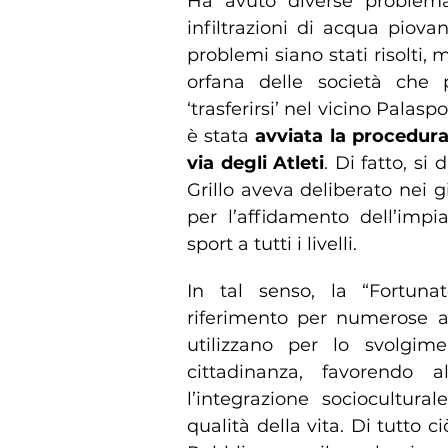
Ha avuto diverse problema
infiltrazioni di acqua piovan
problemi siano stati risolti,
orfana delle società che
‘trasferirsi’ nel vicino Palas
è stata
avviata la procedura
via degli Atleti
. Di fatto, si
Grillo aveva deliberato nei gi
per l’affidamento dell’impi
sport a tutti i livelli.
In tal senso, la “Fortuna
riferimento per numerose as
utilizzano per lo svolgimen
cittadinanza, favorendo al
l’integrazione sociocultural
qualità della vita. Di tutto c