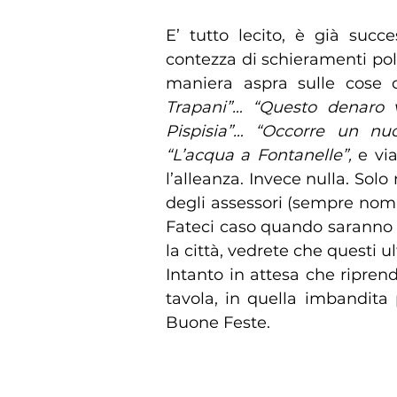
E’ tutto lecito, è già su
contezza di schieramenti poli
maniera aspra sulle cose d
Trapani”… “Questo denaro v
Pispisia”… “Occorre un nu
“L’acqua a Fontanelle”,
e vi
l’alleanza. Invece nulla. So
degli assessori (sempre nomi)
Fateci caso quando saranno r
la città, vedrete che questi 
Intanto in attesa che riprend
tavola, in quella imbandita p
Buone Feste.