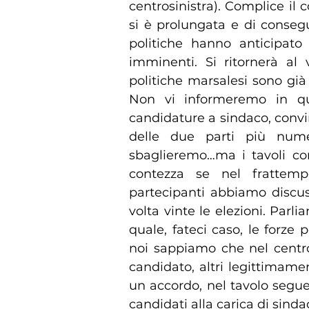
centrosinistra). Complice il 
si è prolungata e di consegue
politiche hanno anticipato 
imminenti. Si ritornerà al
politiche marsalesi sono già
Non vi informeremo in que
candidature a sindaco, conv
delle due parti più nume
sbaglieremo…ma i tavoli c
contezza se nel frattemp
partecipanti abbiamo discus
volta vinte le elezioni. Par
quale, fateci caso, le forze
noi sappiamo che nel centro
candidato, altri legittimame
un accordo, nel tavolo seguent
candidati alla carica di sinda