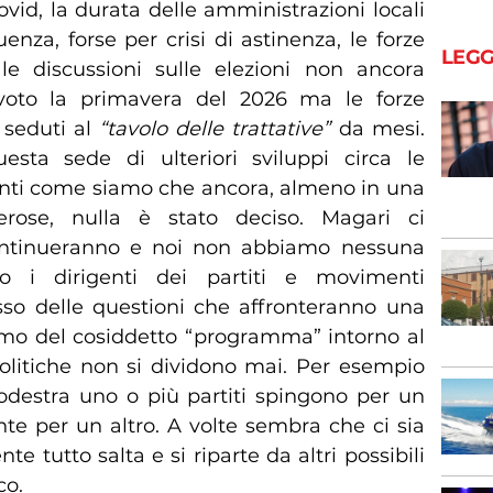
covid, la durata delle amministrazioni locali
nza, forse per crisi di astinenza, le forze
LEGG
le discussioni sulle elezioni non ancora
 voto la primavera del 2026 ma le forze
 seduti al
“tavolo delle trattative”
da mesi.
sta sede di ulteriori sviluppi circa le
inti come siamo che ancora, almeno in una
rose, nulla è stato deciso. Magari ci
ontinueranno e noi non abbiamo nessuna
o i dirigenti dei partiti e movimenti
so delle questioni che affronteranno una
liamo del cosiddetto “programma” intorno al
 politiche non si dividono mai. Per esempio
destra uno o più partiti spingono per un
nte per un altro. A volte sembra che ci sia
e tutto salta e si riparte da altri possibili
co.