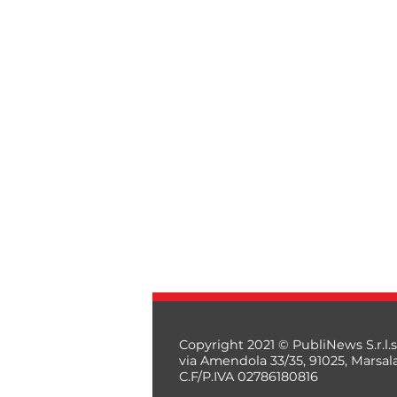
Copyright 2021 © PubliNews S.r.l.s
via Amendola 33/35, 91025, Marsal
C.F/P.IVA 02786180816