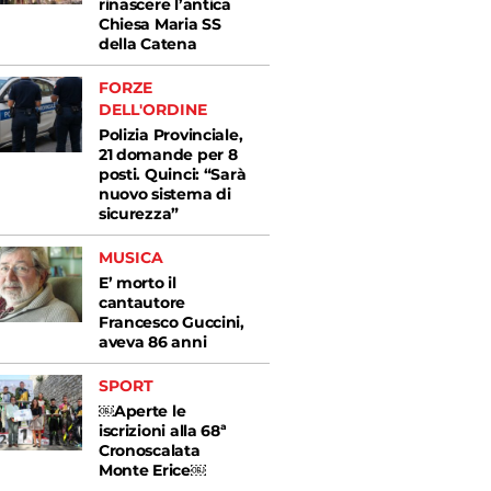
rinascere l’antica
Chiesa Maria SS
della Catena
FORZE
DELL'ORDINE
Polizia Provinciale,
21 domande per 8
posti. Quinci: “Sarà
nuovo sistema di
sicurezza”
MUSICA
E’ morto il
cantautore
Francesco Guccini,
aveva 86 anni
SPORT
￼Aperte le
iscrizioni alla 68ª
Cronoscalata
Monte Erice￼