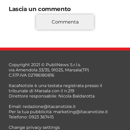
Lascia un commento
Commenta
*
Copyright 2021 © PubliNews S.r.l.s.
via Amendola 33/35, 91025, Marsala(TP)
C.F/P.IVA 02786180816
ItacaNotizie è una testata registrata presso il
tribunale di Marsala con il n.219
Direttore responsabile: Nicola Baldarotta
*
Email:
redazione@itacanotizie.it
*
Per la tua pubblicità:
marketing@itacanotizie.it
Telefono: 0923 367415
Change privacy settings