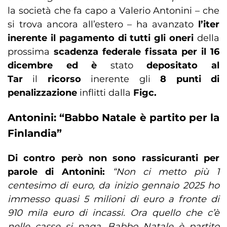
la società che fa capo a Valerio Antonini – che
si trova ancora all’estero – ha avanzato
l’iter
inerente il pagamento di tutti gli oneri
della
prossima
scadenza federale fissata per il 16
dicembre ed è
stato
depositato al
Tar
il
ricorso
inerente gli
8 punti di
penalizzazione
inflitti dalla
Figc.
Antonini: “Babbo Natale è partito per la
Finlandia”
Di contro però non sono rassicuranti per
parole di Antonini:
“Non ci metto più 1
centesimo di euro, da inizio gennaio 2025 ho
immesso quasi 5 milioni di euro a fronte di
910 mila euro di incassi. Ora quello che c’è
nelle casse si paga. Babbo Natale è partito