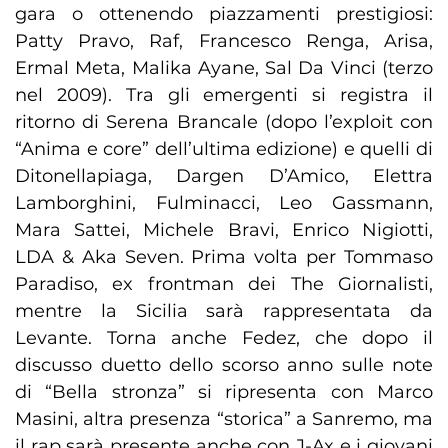
gara o ottenendo piazzamenti prestigiosi:
Patty Pravo, Raf, Francesco Renga, Arisa,
Ermal Meta, Malika Ayane, Sal Da Vinci (terzo
nel 2009). Tra gli emergenti si registra il
ritorno di Serena Brancale (dopo l’exploit con
“Anima e core” dell’ultima edizione) e quelli di
Ditonellapiaga, Dargen D’Amico, Elettra
Lamborghini, Fulminacci, Leo Gassmann,
Mara Sattei, Michele Bravi, Enrico Nigiotti,
LDA & Aka Seven. Prima volta per Tommaso
Paradiso, ex frontman dei The Giornalisti,
mentre la Sicilia sarà rappresentata da
Levante. Torna anche Fedez, che dopo il
discusso duetto dello scorso anno sulle note
di “Bella stronza” si ripresenta con Marco
Masini, altra presenza “storica” a Sanremo, ma
il rap sarà presente anche con J-Ax e i giovani