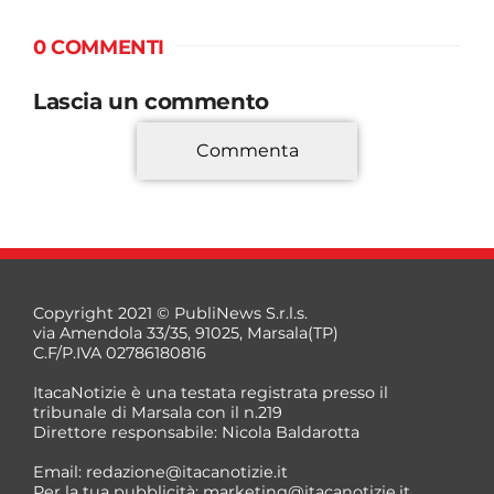
0 COMMENTI
Lascia un commento
Commenta
*
Copyright 2021 © PubliNews S.r.l.s.
via Amendola 33/35, 91025, Marsala(TP)
C.F/P.IVA 02786180816
ItacaNotizie è una testata registrata presso il
tribunale di Marsala con il n.219
Direttore responsabile: Nicola Baldarotta
*
Email:
redazione@itacanotizie.it
*
Per la tua pubblicità:
marketing@itacanotizie.it