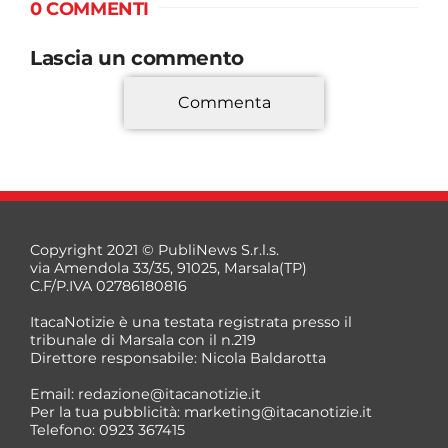
0 COMMENTI
Lascia un commento
Commenta
*
Copyright 2021 © PubliNews S.r.l.s.
via Amendola 33/35, 91025, Marsala(TP)
C.F/P.IVA 02786180816
ItacaNotizie è una testata registrata presso il
tribunale di Marsala con il n.219
Direttore responsabile: Nicola Baldarotta
*
Email:
redazione@itacanotizie.it
*
Per la tua pubblicità:
marketing@itacanotizie.it
Telefono: 0923 367415