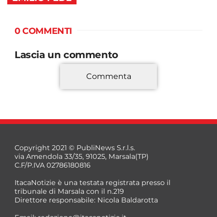
0 COMMENTI
Lascia un commento
Commenta
*
Copyright 2021 © PubliNews S.r.l.s.
via Amendola 33/35, 91025, Marsala(TP)
C.F/P.IVA 02786180816
ItacaNotizie è una testata registrata presso il
tribunale di Marsala con il n.219
Direttore responsabile: Nicola Baldarotta
*