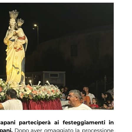
apani parteciperà ai festeggiamenti in
pani.
Dopo aver omaggiato la processione