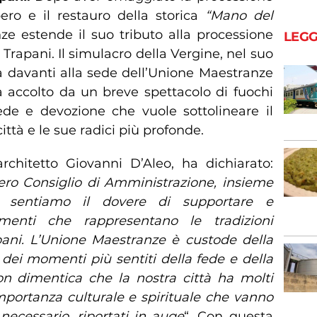
pero e il restauro della storica
“Mano del
ze estende il suo tributo alla processione
LEGG
Trapani. Il simulacro della Vergine, nel suo
rà davanti alla sede dell’Unione Maestranze
rà accolto da un breve spettacolo di fuochi
fede e devozione che vuole sottolineare il
città e le sue radici più profonde.
’architetto Giovanni D’Aleo, ha dichiarato:
tero Consiglio di Amministrazione, insieme
i, sentiamo il dovere di supportare e
menti che rappresentano le tradizioni
pani. L’Unione Maestranze è custode della
 dei momenti più sentiti della fede e della
n dimentica che la nostra città ha molti
mportanza culturale e spirituale che vanno
necessario, riportati in auge
“. Con questa