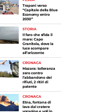
Trapani verso
“Capitale della Blue
Economy entro
2030”
STORIA
Il faro che sfida il
mare: Capo
Granitola, dove la
luce scompare
all’orizzonte
CRONACA
Mazara: tolleranza
zero contro
l’abbandono dei
rifiuti, 2 ritiri di
patente
CRONACA
Etna, fontana di
lava dal cratere
voragine e voli in