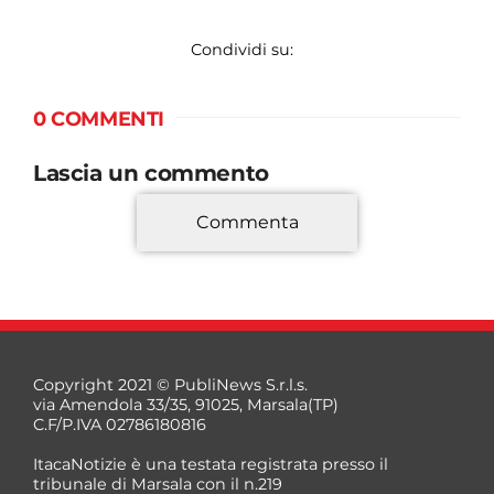
Condividi su:
0 COMMENTI
Lascia un commento
Commenta
*
Copyright 2021 © PubliNews S.r.l.s.
via Amendola 33/35, 91025, Marsala(TP)
C.F/P.IVA 02786180816
ItacaNotizie è una testata registrata presso il
tribunale di Marsala con il n.219