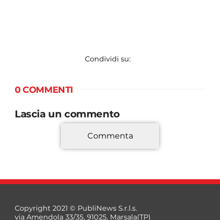
Condividi su:
0 COMMENTI
Lascia un commento
Commenta
*
Copyright 2021 © PubliNews S.r.l.s.
via Amendola 33/35, 91025, Marsala(TP)