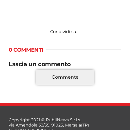
Condividi su:
0 COMMENTI
Lascia un commento
Commenta
*
Copyright 2021 © PubliNews S.r.l.s.
via Amendola 33/35, 91025, Marsala(TP)