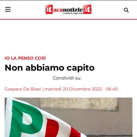
IO LA PENSO COSÌ
Non abbiamo capito
Condividi su:
Gaspare De Blasi
|
martedì 20 Dicembre 2022 - 06:40