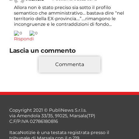
Allora non è stato preciso sia sotto il profilo
semantico che amministrativo… bastava dire “nel
territorio della EX-provincia….”….rimangono le
incongruenze e le contraddizioni di fondo…
0
0
Rispondi
Lascia un commento
Commenta
*
Copyright 2021 © PubliNews S.r.l.s.
via Amendola 33/35, 91025, Marsala(TP)
C.F/P.IVA 02786180816
ItacaNotizie è una testata registrata presso il
tribunale di Marsala con il n.219