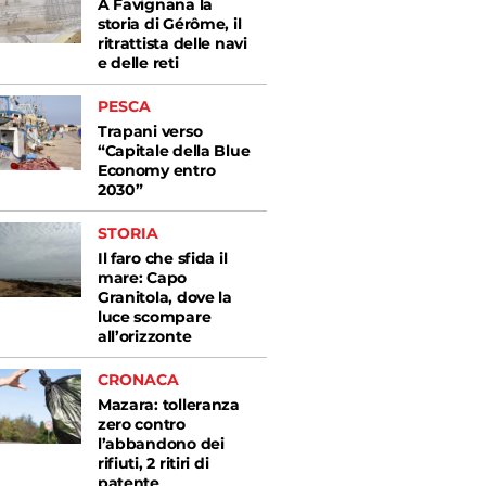
A Favignana la
storia di Gérôme, il
ritrattista delle navi
e delle reti
PESCA
Trapani verso
“Capitale della Blue
Economy entro
2030”
STORIA
Il faro che sfida il
mare: Capo
Granitola, dove la
luce scompare
all’orizzonte
CRONACA
Mazara: tolleranza
zero contro
l’abbandono dei
rifiuti, 2 ritiri di
patente