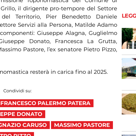
missione Toponomastica del Comune di
rillo, il dirigente pro-tempore del Settore
LEGG
 del Territorio, Pier Benedetto Daniele
Settore Servizi alla Persona, Matilde Adamo
 componenti: Giuseppe Alagna, Guglielmo
 Giuseppe Donato, Francesca La Grutta,
ssimo Pastore, l’ex senatore Pietro Pizzo,
mastica resterà in carica fino al 2025.
Condividi su:
FRANCESCO PALERMO PATERA
SEPPE DONATO
GNAZIO CARUSO
MASSIMO PASTORE
ETRO PIZZO