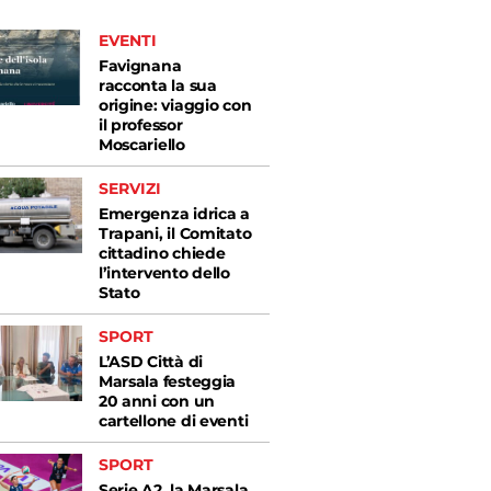
EVENTI
Favignana
racconta la sua
origine: viaggio con
il professor
Moscariello
SERVIZI
Emergenza idrica a
Trapani, il Comitato
cittadino chiede
l’intervento dello
Stato
SPORT
L’ASD Città di
Marsala festeggia
20 anni con un
cartellone di eventi
SPORT
Serie A2, la Marsala