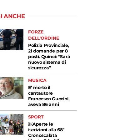
I ANCHE
FORZE
DELL'ORDINE
Polizia Provinciale,
21 domande per 8
posti. Quinci: “Sarà
nuovo sistema di
sicurezza”
MUSICA
E’ morto il
cantautore
Francesco Guccini,
aveva 86 anni
SPORT
￼Aperte le
iscrizioni alla 68ª
Cronoscalata