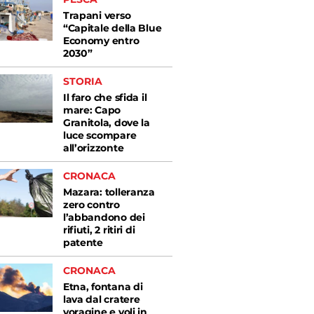
Trapani verso
“Capitale della Blue
Economy entro
2030”
STORIA
Il faro che sfida il
mare: Capo
Granitola, dove la
luce scompare
all’orizzonte
CRONACA
Mazara: tolleranza
zero contro
l’abbandono dei
rifiuti, 2 ritiri di
patente
CRONACA
Etna, fontana di
lava dal cratere
voragine e voli in