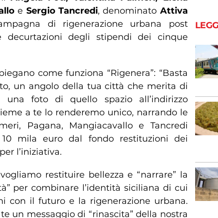
llo
e
Sergio Tancredi
, denominato
Attiva
campagna di rigenerazione urbana post
LEGG
 decurtazioni degli stipendi dei cinque
 spiegano come funziona “Rigenera”: “Basta
o, un angolo della tua città che merita di
 una foto di quello spazio all’indirizzo
nsieme a te lo renderemo unico, narrando le
Palmeri, Pagana, Mangiacavallo e Tancredi
10 mila euro dal fondo restituzioni dei
er l’iniziativa.
vogliamo restituire bellezza e “narrare” la
ità” per combinare l’identità siciliana di cui
ni con il futuro e la rigenerazione urbana.
te un messaggio di “rinascita” della nostra