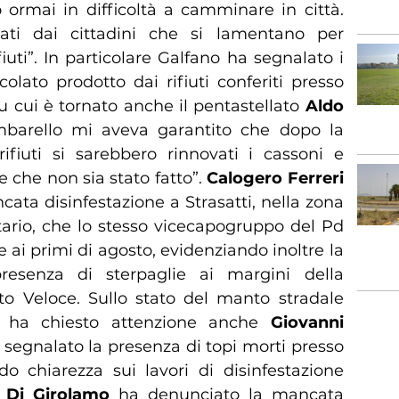
ormai in difficoltà a camminare in città.
tati dai cittadini che si lamentano per
ifiuti”. In particolare Galfano ha segnalato i
colato prodotto dai rifiuti conferiti presso
 su cui è tornato anche il pentastellato
Aldo
umbarello mi aveva garantito che dopo la
ifiuti si sarebbero rinnovati i cassoni e
ce che non sia stato fatto”.
Calogero Ferreri
ata disinfestazione a Strasatti, nella zona
nitario, che lo stesso vicecapogruppo del Pd
e ai primi di agosto, evidenziando inoltre la
resenza di sterpaglie ai margini della
to Veloce. Sullo stato del manto stradale
ata ha chiesto attenzione anche
Giovanni
 segnalato la presenza di topi morti presso
do chiarezza sui lavori di disinfestazione
 Di Girolamo
ha denunciato la mancata