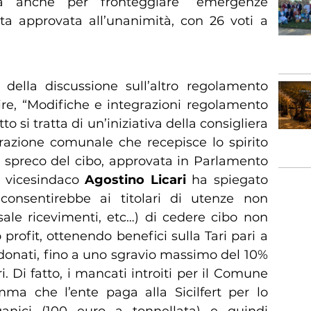
ia anche per fronteggiare “emergenze
ata approvata all’unanimità, con 26 voti a
 della discussione sull’altro regolamento
ire, “Modifiche e integrazioni regolamento
o si tratta di un’iniziativa della consigliera
trazione comunale che recepisce lo spirito
 spreco del cibo, approvata in Parlamento
 il vicesindaco
Agostino Licari
ha spiegato
consentirebbe ai titolari di utenze non
 sale ricevimenti, etc…) di cedere cibo non
 profit, ottenendo benefici sulla Tari pari a
 donati, fino a uno sgravio massimo del 10%
ri. Di fatto, i mancati introiti per il Comune
ma che l’ente paga alla Sicilfert per lo
ganici (100 euro a tonnellata) e quindi