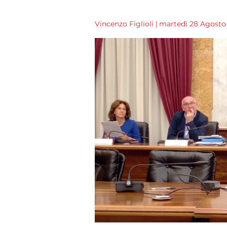
Vincenzo Figlioli
|
martedì 28 Agosto 