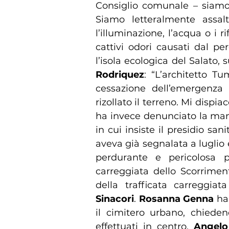
Consiglio comunale – siamo 
Siamo letteralmente assal
l’illuminazione, l’acqua o i r
cattivi odori causati dal per
l’isola ecologica del Salato,
Rodriquez
: “L’architetto T
cessazione dell’emergenza r
rizollato il terreno. Mi dispia
ha invece denunciato la manc
in cui insiste il presidio sa
aveva già segnalata a luglio 
perdurante e pericolosa p
carreggiata dello Scorrimen
della trafficata carreggi
Sinacori
.
Rosanna Genna
ha
il cimitero urbano, chieden
effettuati in centro.
Angelo