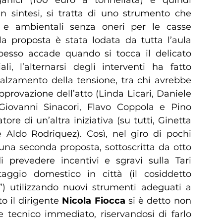
In sintesi, si tratta di uno strumento che
i e ambientali senza oneri per le casse
 la proposta è stata lodata da tutta l’aula
spesso accade quando si tocca il delicato
li, l’alternarsi degli interventi ha fatto
nalzamento della tensione, tra chi avrebbe
pprovazione dell’atto (Linda Licari, Daniele
Giovanni Sinacori, Flavo Coppola e Pino
tore di un’altra iniziativa (su tutti, Ginetta
Aldo Rodriquez). Così, nel giro di pochi
 una seconda proposta, sottoscritta da otto
 di prevedere incentivi e sgravi sulla Tari
ggio domestico in città (il cosiddetto
) utilizzando nuovi strumenti adeguati a
o il dirigente
Nicola Fiocca
si è detto non
e tecnico immediato, riservandosi di farlo