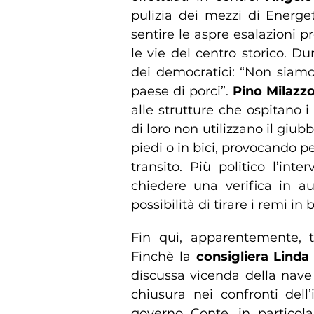
pulizia dei mezzi di Energe
sentire le aspre esalazioni p
le vie del centro storico. Du
dei democratici: “Non siamo 
paese di porci”.
Pino Milazz
alle strutture che ospitano i
di loro non utilizzano il gi
piedi o in bici, provocando per
transito. Più politico l’int
chiedere una verifica in aul
possibilità di tirare i remi in 
Fin qui, apparentemente, 
Finchè la
consigliera Linda
discussa vicenda della nave “
chiusura nei confronti dell
governo Conte, in particola