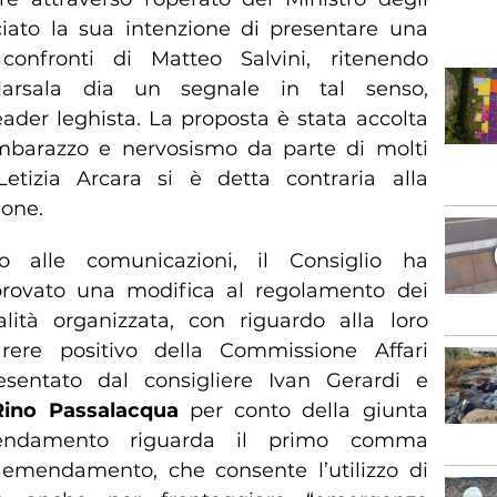
ciato la sua intenzione di presentare una
onfronti di Matteo Salvini, ritenendo
rsala dia un segnale in tal senso,
eader leghista. La proposta è stata accolta
mbarazzo e nervosismo da parte di molti
, Letizia Arcara si è detta contraria alla
ione.
o alle comunicazioni, il Consiglio ha
provato una modifica al regolamento dei
alità organizzata, con riguardo alla loro
arere positivo della Commissione Affari
resentato dal consigliere Ivan Gerardi e
Rino Passalacqua
per conto della giunta
mendamento riguarda il primo comma
o emendamento, che consente l’utilizzo di