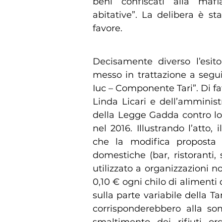
beni confiscati alla maf
abitative”. La delibera è st
favore.
Decisamente diverso l’esito
messo in trattazione a segu
Iuc – Componente Tari”. Di fatt
Linda Licari e dell’amminis
della Legge Gadda contro lo
nel 2016. Illustrando l’atto,
che la modifica proposta 
domestiche (bar, ristoranti,
utilizzato a organizzazioni no
0,10 € ogni chilo di alimenti
sulla parte variabile della Ta
corrisponderebbero alla som
smaltimento dei rifiuti or