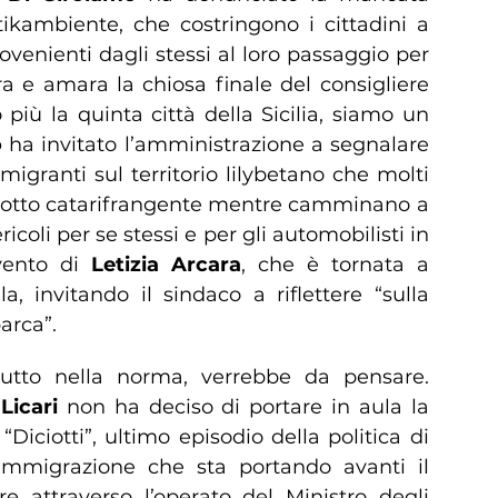
tikambiente, che costringono i cittadini a
rovenienti dagli stessi al loro passaggio per
ra e amara la chiosa finale del consigliere
più la quinta città della Sicilia, siamo un
o
ha invitato l’amministrazione a segnalare
 migranti sul territorio lilybetano che molti
ubbotto catarifrangente mentre camminano a
icoli per se stessi e per gli automobilisti in
ervento di
Letizia Arcara
, che è tornata a
a, invitando il sindaco a riflettere “sulla
barca”.
tutto nella norma, verrebbe da pensare.
 Licari
non ha deciso di portare in aula la
Diciotti”, ultimo episodio della politica di
’immigrazione che sta portando avanti il
re attraverso l’operato del Ministro degli