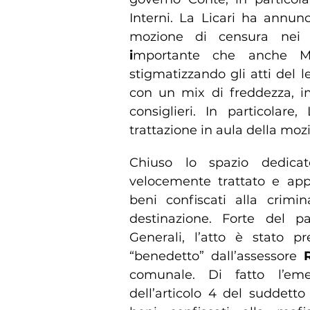
Interni. La Licari ha annun
mozione di censura nei c
i
mportante che anche Ma
stigmatizzando gli atti del l
con un mix di freddezza, i
consiglieri. In particolare
trattazione in aula della moz
Chiuso lo spazio dedicat
velocemente trattato e ap
beni confiscati alla crimin
destinazione. Forte del p
Generali, l’atto è stato p
“benedetto” dall’assessore
comunale. Di fatto l’e
dell’articolo 4 del suddett