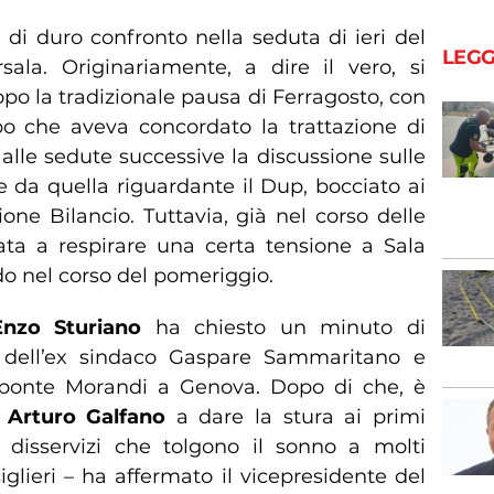
 duro confronto nella seduta di ieri del
LEGG
ala. Originariamente, a dire il vero, si
po la tradizionale pausa di Ferragosto, con
o che aveva concordato la trattazione di
alle sedute successive la discussione sulle
re da quella riguardante il Dup, bocciato ai
ne Bilancio. Tuttavia, già nel corso delle
ta a respirare una certa tensione a Sala
do nel corso del pomeriggio.
Enzo Sturiano
ha chiesto un minuto di
dell’ex sindaco Gaspare Sammaritano e
l ponte Morandi a Genova. Dopo di che, è
i
Arturo Galfano
a dare la stura ai primi
ri disservizi che tolgono il sonno a molti
siglieri – ha affermato il vicepresidente del