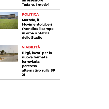
all’essessore
Todaro. I motivi
POLITICA
Marsala, il
Movimento Liberi
rivendica il campo
in erba sintetica
dello Stadio
VIABILITÀ
Birgi, lavori per la
nuova fermata
ferroviaria:
percorso
alternativo sulla SP
21