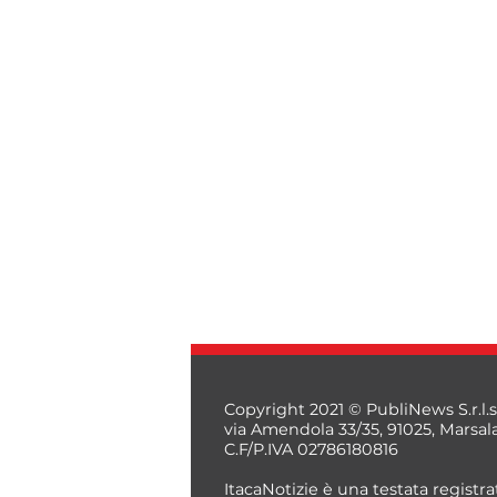
Copyright 2021 © PubliNews S.r.l.s
via Amendola 33/35, 91025, Marsal
C.F/P.IVA 02786180816
ItacaNotizie è una testata registrat