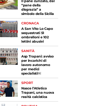
Il pane cunzato, dal
“pane della
disgrazia” a
simbolo della Sicilia
CRONACA
A San Vito Lo Capo
sequestrati 51
ombrelloni e 102
lettini abusivi
SANITÀ
Asp Trapani: avviso
per incarichi di
lavoro autonomo
per medici
specialisti￼
SPORT
Nasce l’Atletico
Trapani, una nuova
realtà calcistica