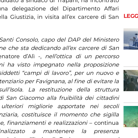
ndidato a sindaco di Trapani, ha incontrato
una delegazione del Dipartimento Affari
LEGG
la Giustizia, in visita all’ex carcere di San
Santi Consolo, capo del DAP del Ministero
ione che sta dedicando all’ex carcere di San
atore d’Alì -,
nell’ottica di un percorso
 mi ha visto impegnato nella proposizione
osiddetti “campi di lavoro”, per un nuovo e
ziario per Favignana, al fine di evitare la
ull’Isola.
La restituzione della struttura
e di San Giacomo
alla fruibilità dei cittadini
ulteriori migliorie apportate nei secoli
ziaria,
costituisce il momento che sigilla
e, finanziamenti e realizzazioni
– continua
nalizzato a mantenere la presenza