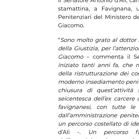
Il Senatore Antonio d’Alì, ca
stamattina, a Favignana, 
Penitenziari del Ministero del
Giacomo.
“
Sono molto grato al dottor 
della Giustizia, per l’attenz
Giacomo
– commenta il Sen
iniziato tanti anni fa, che
della ristrutturazione dei c
moderno insediamento peniten
chiusura di quest’attività s
seicentesca dell’ex carcer
favignanesi, con tutte le 
dall’amministrazione peniten
un percorso costellato di ide
d’Alì -.
Un percorso fi