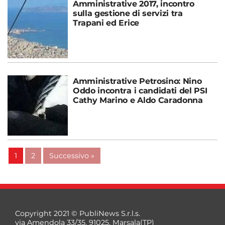
Amministrative 2017, incontro
sulla gestione di servizi tra
Trapani ed Erice
Amministrative Petrosino: Nino
Oddo incontra i candidati del PSI
Cathy Marino e Aldo Caradonna
1
2
Successivo »
Copyright 2021 © PubliNews S.r.l.s.
via Amendola 33/35, 91025, Marsala(TP)