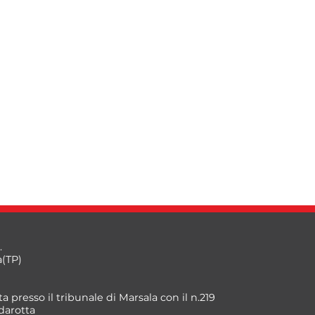
.
a(TP)
a presso il tribunale di Marsala con il n.219
darotta