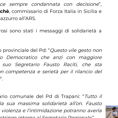
vece sempre condannata con decisione
”,
ichè
, commissario di Forza Italia in Sicilia e
azzurro all’ARS.
i sono stati i messaggi di solidarietà a
o provinciale del Pd: “
Questo vile gesto non
ito Democratico che anzi con maggiore
l suo Segretario Fausto Raciti, che sta
n competenza e serietà per il rilancio del
“.
ario comunale del Pd di Trapani: “
Tutto il
la sua massima solidarietà all’on. Fausto
 violenza e l’intimidazione potranno averla
i stringe intorno al Segretario Regionale”.