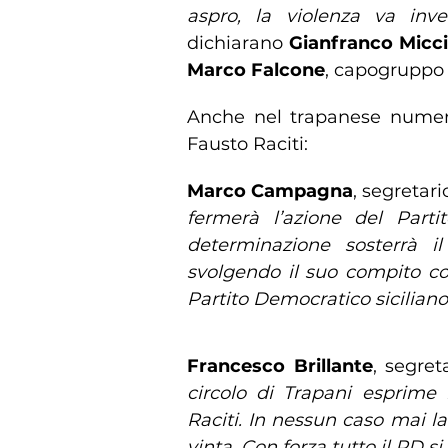
aspro, la violenza va in
dichiarano
Gianfranco Micc
Marco Falcone
, capogruppo 
Anche nel trapanese numeros
Fausto Raciti:
Marco Campagna
, segretari
fermerà l’azione del Part
determinazione sosterrà i
svolgendo il suo compito co
Partito Democratico siciliano
Francesco Brillante
, segret
circolo di Trapani esprime 
Raciti. In nessun caso mai la
vinta. Con forza tutto il PD s