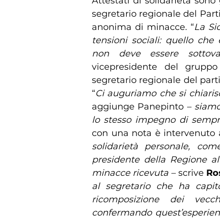
Attestati di solidarietà son
segretario regionale del Part
anonima di minacce. “
La Sic
tensioni sociali: quello ch
non deve essere sottoval
vicepresidente del gruppo
segretario regionale del part
“
Ci auguriamo che si chiaris
aggiunge Panepinto –
siamo
lo stesso impegno di sempre, 
con una nota è intervenuto a
solidarietà personale, c
presidente della Regione al 
minacce ricevuta
– scrive
Ros
al segretario che ha capi
ricomposizione dei vecc
confermando quest’esperienz