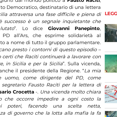
o giunti dal mondo politico a
Fausto Raciti
,
ito Democratico, destinatario di una lettera
LEGG
ilia attraversa una fase difficile e piena di
e è successo è un segnale inquietante che
utato
”. Lo dice
Giovanni Panepinto
,
 PD all’Ars, che esprime solidarietà al
ito a nome di tutto il gruppo parlamentare.
cano presto i contorni di questo episodio
–
 certi che Raciti continuerà a lavorare con
in Sicilia e per la Sicilia
”. Sulla vicenda,
nche il presidente della Regione. “
La mia
ome uomo, come dirigente del PD, come
segretario Fausto Raciti per la lettera di
ario Crocetta
-.
Una vicenda molto chiara
to che occorre impedire a ogni costo la
hi poteri, facendo una scelta netta,
a di governo che la lotta alla mafia la fa