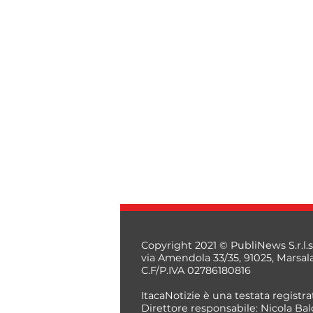
Copyright 2021 © PubliNews S.r.l.s
via Amendola 33/35, 91025, Marsal
C.F/P.IVA 02786180816
ItacaNotizie è una testata registrat
Direttore responsabile: Nicola Bal