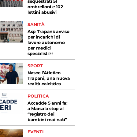
sequestrati 51
ombrelloni e 102
lettini abusivi
SANITÀ
Asp Trapani: avviso
per incarichi di
lavoro autonomo
per medici
specialisti￼
SPORT
Nasce l’Atletico
Trapani, una nuova
realtà calcistica
POLITICA
Accadde 5 anni fa:
a Marsala stop al
“registro dei
bambini mai nati”
EVENTI