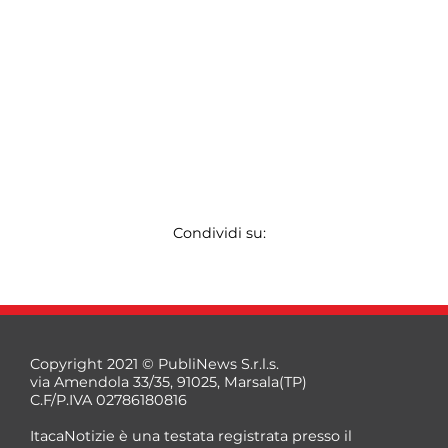
Condividi su:
Copyright 2021 © PubliNews S.r.l.s.
via Amendola 33/35, 91025, Marsala(TP)
C.F/P.IVA 02786180816
ItacaNotizie è una testata registrata presso il