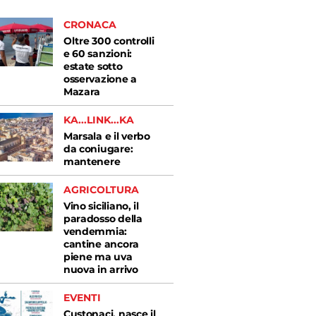
CRONACA
Oltre 300 controlli
e 60 sanzioni:
estate sotto
osservazione a
Mazara
KA...LINK...KA
Marsala e il verbo
da coniugare:
mantenere
AGRICOLTURA
Vino siciliano, il
paradosso della
vendemmia:
cantine ancora
piene ma uva
nuova in arrivo
EVENTI
Custonaci, nasce il