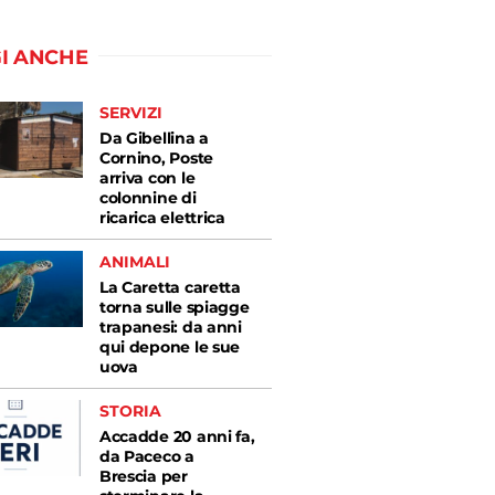
I ANCHE
SERVIZI
Da Gibellina a
Cornino, Poste
arriva con le
colonnine di
ricarica elettrica
ANIMALI
La Caretta caretta
torna sulle spiagge
trapanesi: da anni
qui depone le sue
uova
STORIA
Accadde 20 anni fa,
da Paceco a
Brescia per