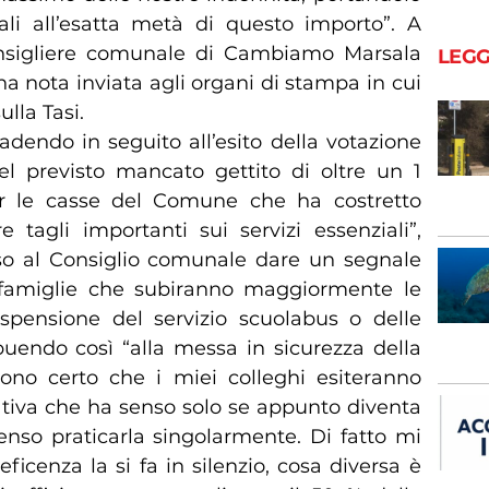
ali all’esatta metà di questo importo”. A
consigliere comunale di Cambiamo Marsala
LEGG
a nota inviata agli organi di stampa in cui
ulla Tasi.
dendo in seguito all’esito della votazione
el previsto mancato gettito di oltre un 1
r le casse del Comune che ha costretto
 tagli importanti sui servizi essenziali”,
o al Consiglio comunale dare un segnale
 famiglie che subiranno maggiormente le
ospensione del servizio scuolabus o delle
buendo così “alla messa in sicurezza della
ono certo che i miei colleghi esiteranno
ativa che ha senso solo se appunto diventa
nso praticarla singolarmente. Di fatto mi
icenza la si fa in silenzio, cosa diversa è