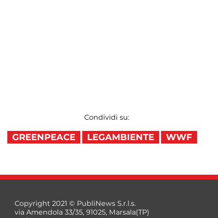
Condividi su:
GREENPEACE
LEGAMBIENTE
WWF
Copyright 2021 © PubliNews S.r.l.s.
via Amendola 33/35, 91025, Marsala(TP)