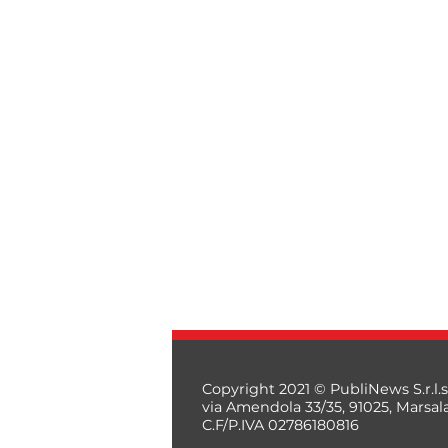
Copyright 2021 © PubliNews S.r.l.s
via Amendola 33/35, 91025, Marsal
C.F/P.IVA 02786180816