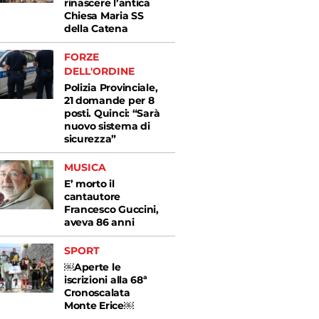
rinascere l’antica
Chiesa Maria SS
della Catena
FORZE
DELL'ORDINE
Polizia Provinciale,
21 domande per 8
posti. Quinci: “Sarà
nuovo sistema di
sicurezza”
MUSICA
E’ morto il
cantautore
Francesco Guccini,
aveva 86 anni
SPORT
￼Aperte le
iscrizioni alla 68ª
Cronoscalata
Monte Erice￼