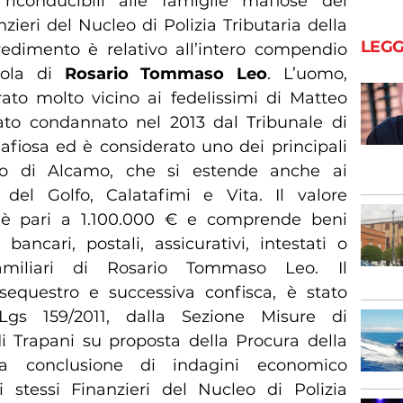
iconducibili alle famiglie mafiose del
ieri del Nucleo di Polizia Tributaria della
LEGG
vedimento è relativo all’intero compendio
icola di
Rosario Tommaso Leo
. L’uomo,
rato molto vicino ai fedelissimi di Matteo
ato condannato nel 2013 dal Tribunale di
fiosa ed è considerato uno dei principali
o di Alcamo, che si estende anche ai
el Golfo, Calatafimi e Vita. Il valore
 è pari a 1.100.000 € e comprende beni
bancari, postali, assicurativi, intestati o
familiari di Rosario Tommaso Leo. Il
sequestro e successiva confisca, è stato
s 159/2011, dalla Sezione Misure di
i Trapani su proposta della Procura della
a conclusione di indagini economico
i stessi Finanzieri del Nucleo di Polizia