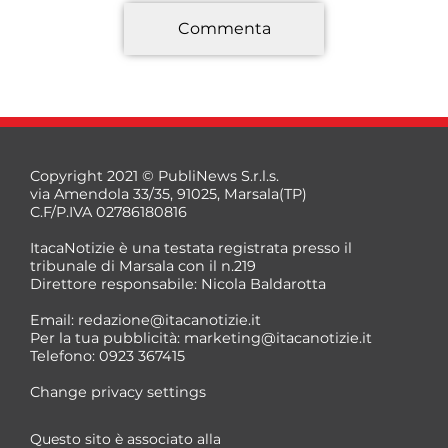
Commenta
*
Copyright 2021 © PubliNews S.r.l.s.
via Amendola 33/35, 91025, Marsala(TP)
C.F/P.IVA 02786180816
ItacaNotizie è una testata registrata presso il
tribunale di Marsala con il n.219
Direttore responsabile: Nicola Baldarotta
*
Email:
redazione@itacanotizie.it
*
Per la tua pubblicità:
marketing@itacanotizie.it
Telefono: 0923 367415
Change privacy settings
Questo sito è associato alla