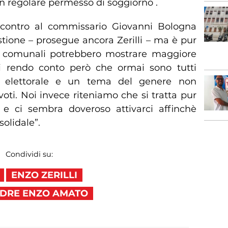
n regolare permesso di soggiorno .
ncontro al commissario Giovanni Bologna
stione – prosegue ancora Zerilli – ma è pur
ri comunali potrebbero mostrare maggiore
Mi rendo conto però che ormai sono tutti
elettorale e un tema del genere non
oti. Noi invece riteniamo che si tratta pur
 ci sembra doveroso attivarci affinchè
solidale”.
Condividi su:
ENZO ZERILLI
DRE ENZO AMATO