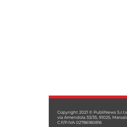
Copyright 2021 © PubliNews S.r.l.s
via Amendola 33/35, 91025, Marsal
C.F/P.IVA 02786180816