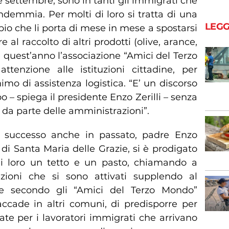
 settembre, sono in tanti gli immigrati che
ndemmia. Per molti di loro si tratta di una
LEGG
io che li porta di mese in mese a spostarsi
re al raccolto di altri prodotti (olive, arance,
 quest’anno l’associazione “Amici del Terzo
tenzione alle istituzioni cittadine, per
imo di assistenza logistica. “E’ un discorso
– spiega il presidente Enzo Zerilli – senza
 da parte delle amministrazioni”.
è successo anche in passato, padre Enzo
di Santa Maria delle Grazie, si è prodigato
i loro un tetto e un pasto, chiamando a
azioni che si sono attivati supplendo al
 che secondo gli “Amici del Terzo Mondo”
ccade in altri comuni, di predisporre per
te per i lavoratori immigrati che arrivano