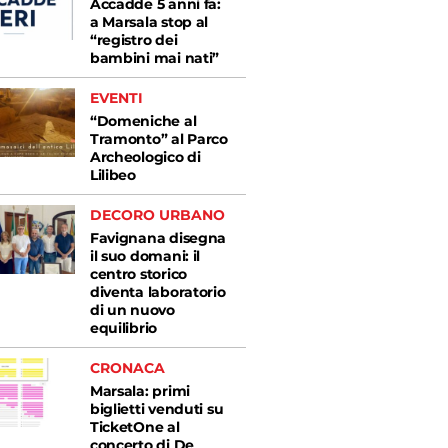
Accadde 5 anni fa:
a Marsala stop al
“registro dei
bambini mai nati”
EVENTI
“Domeniche al
Tramonto” al Parco
Archeologico di
Lilibeo
DECORO URBANO
Favignana disegna
il suo domani: il
centro storico
diventa laboratorio
di un nuovo
equilibrio
CRONACA
Marsala: primi
biglietti venduti su
TicketOne al
concerto di De