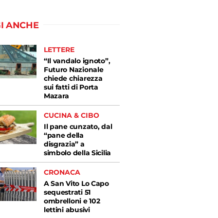
I ANCHE
LETTERE
“Il vandalo ignoto”,
Futuro Nazionale
chiede chiarezza
sui fatti di Porta
Mazara
CUCINA & CIBO
Il pane cunzato, dal
“pane della
disgrazia” a
simbolo della Sicilia
CRONACA
A San Vito Lo Capo
sequestrati 51
ombrelloni e 102
lettini abusivi