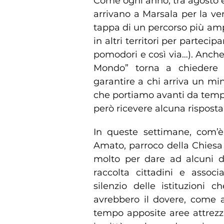
Come ogni anno, tra agosto e
arrivano a Marsala per la ve
tappa di un percorso più amp
in altri territori per partecipa
pomodori e così via…). Anche
Mondo” torna a chiedere at
garantire a chi arriva un min
che portiamo avanti da tempo 
però ricevere alcuna risposta
In queste settimane, com’
Amato, parroco della Chiesa 
molto per dare ad alcuni d
raccolta cittadini e associ
silenzio delle istituzioni
avrebbero il dovere, come a
tempo apposite aree attrezza