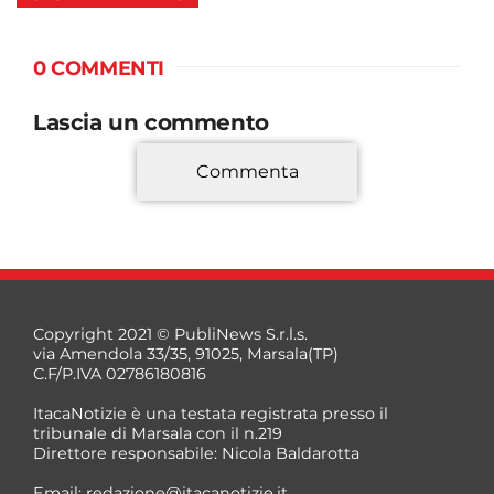
0 COMMENTI
Lascia un commento
Commenta
*
Copyright 2021 © PubliNews S.r.l.s.
via Amendola 33/35, 91025, Marsala(TP)
C.F/P.IVA 02786180816
ItacaNotizie è una testata registrata presso il
tribunale di Marsala con il n.219
Direttore responsabile: Nicola Baldarotta
*
Email:
redazione@itacanotizie.it