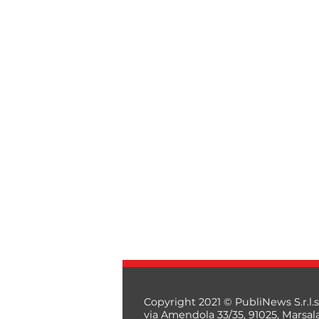
Copyright 2021 © PubliNews S.r.l.s
via Amendola 33/35, 91025, Marsal