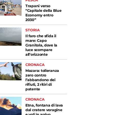
PESCA
Trapani verso
“Capitale della Blue
Economy entro
2030”
STORIA
Il faro che sfida il
mare: Capo
Granitola, dove la
luce scompare
all’orizzonte
CRONACA
Mazara: tolleranza
zero contro
l’abbandono dei
rifiuti, 2 ritiri di
patente
CRONACA
Etna, fontana di lava
dal cratere voragine
e voli in arrivo