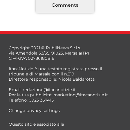
Commenta
*
Copyright 2021 © PubliNews S.r.l.s.
via Amendola 33/35, 91025, Marsala(TP)
C.F/P.IVA 02786180816
ItacaNotizie è una testata registrata presso il
tribunale di Marsala con il n.219
Direttore responsabile: Nicola Baldarotta
*
Email:
redazione@itacanotizie.it
*
Per la tua pubblicità:
marketing@itacanotizie.it
Telefono: 0923 367415
Change privacy settings
Questo sito è associato alla