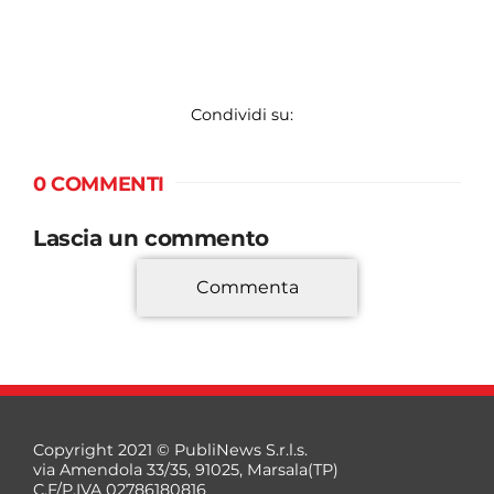
Condividi su:
0 COMMENTI
Lascia un commento
Commenta
*
Copyright 2021 © PubliNews S.r.l.s.
via Amendola 33/35, 91025, Marsala(TP)
C.F/P.IVA 02786180816