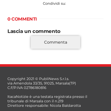
Condividi su:
0 COMMENTI
Lascia un commento
Commenta
*
Copyright 2021 © PubliNews S.r.l.s.
via Amendola 33/35, 91025, Marsala(TP)
C.F/P.IVA 02786180816
ItacaNotizie è una testata registrata presso il
tribunale di Marsala con il n.219
Direttore responsabile: Nicola Baldarotta
*