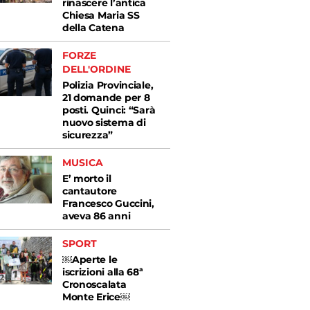
rinascere l’antica
Chiesa Maria SS
della Catena
FORZE
DELL'ORDINE
Polizia Provinciale,
21 domande per 8
posti. Quinci: “Sarà
nuovo sistema di
sicurezza”
MUSICA
E’ morto il
cantautore
Francesco Guccini,
aveva 86 anni
SPORT
￼Aperte le
iscrizioni alla 68ª
Cronoscalata
Monte Erice￼