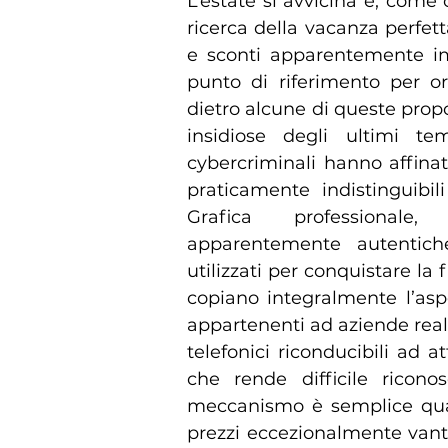
L’estate si avvicina e, come 
ricerca della vacanza perfett
e sconti apparentemente imp
punto di riferimento per or
dietro alcune di queste propo
insidiose degli ultimi tem
cybercriminali hanno affinat
praticamente indistinguibil
Grafica professionale, 
apparentemente autentiche
utilizzati per conquistare la f
copiano integralmente l’aspet
appartenenti ad aziende real
telefonici riconducibili ad at
che rende difficile ricon
meccanismo è semplice quant
prezzi eccezionalmente vantag