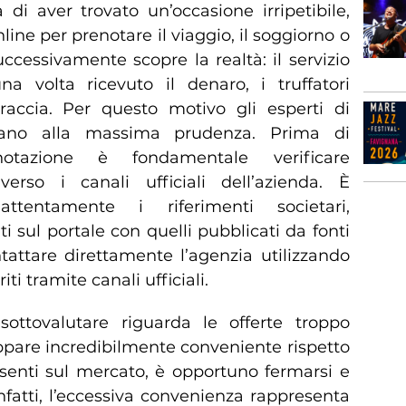
di aver trovato un’occasione irripetibile,
ne per prenotare il viaggio, il soggiorno o
successivamente scopre la realtà: il servizio
a volta ricevuto il denaro, i truffatori
raccia. Per questo motivo gli esperti di
itano alla massima prudenza. Prima di
enotazione è fondamentale verificare
averso i canali ufficiali dell’azienda. È
 attentamente i riferimenti societari,
ti sul portale con quelli pubblicati da fonti
ontattare direttamente l’agenzia utilizzando
ti tramite canali ufficiali.
ottovalutare riguarda le offerte troppo
ppare incredibilmente conveniente rispetto
esenti sul mercato, è opportuno fermarsi e
infatti, l’eccessiva convenienza rappresenta