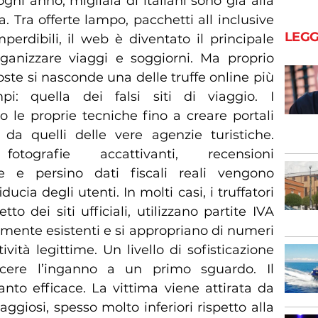
ogni anno, migliaia di italiani sono già alla
a. Tra offerte lampo, pacchetti all inclusive
LEGG
erdibili, il web è diventato il principale
ganizzare viaggi e soggiorni. Ma proprio
ste si nasconde una delle truffe online più
pi: quella dei falsi siti di viaggio. I
o le proprie tecniche fino a creare portali
i da quelli delle vere agenzie turistiche.
fotografie accattivanti, recensioni
 e persino dati fiscali reali vengono
iducia degli utenti. In molti casi, i truffatori
to dei siti ufficiali, utilizzano partite IVA
mente esistenti e si appropriano di numeri
tività legittime. Un livello di sofisticazione
oscere l’inganno a un primo sguardo. Il
o efficace. La vittima viene attirata da
giosi, spesso molto inferiori rispetto alla