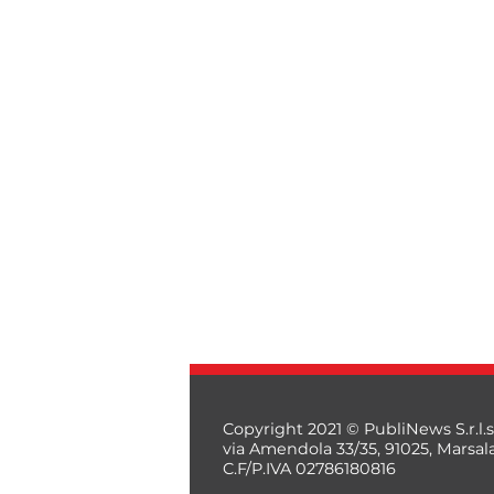
Copyright 2021 © PubliNews S.r.l.s
via Amendola 33/35, 91025, Marsal
C.F/P.IVA 02786180816