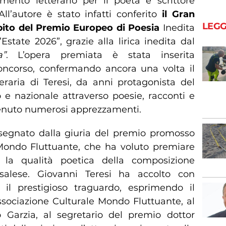
mento letterario per il poeta e scrittore
ll’autore è stato infatti conferito
il Gran
LEGG
bito del Premio Europeo di Poesia
Inedita
’Estate 2026”, grazie alla lirica inedita dal
a”
. L’opera premiata è stata inserita
concorso, confermando ancora una volta il
eraria di Teresi, da anni protagonista del
 e nazionale attraverso poesie, racconti e
enuto numerosi apprezzamenti.
ssegnato dalla giuria del premio promosso
 Mondo Fluttuante, che ha voluto premiare
e la qualità poetica della composizione
rsalese. Giovanni Teresi ha accolto con
 il prestigioso traguardo, esprimendo il
ssociazione Culturale Mondo Fluttuante, al
 Garzia, al segretario del premio dottor