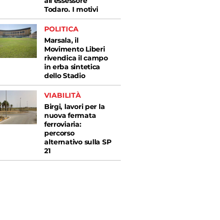
all’essessore
Todaro. I motivi
POLITICA
Marsala, il
Movimento Liberi
rivendica il campo
in erba sintetica
dello Stadio
VIABILITÀ
Birgi, lavori per la
nuova fermata
ferroviaria:
percorso
alternativo sulla SP
21