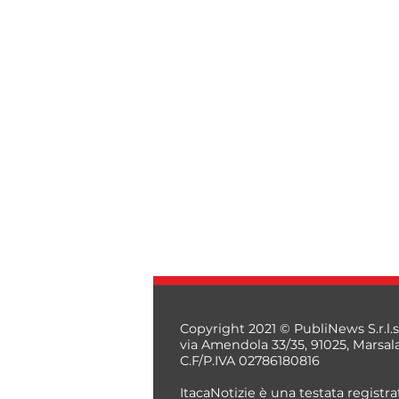
Copyright 2021 © PubliNews S.r.l.s
via Amendola 33/35, 91025, Marsal
C.F/P.IVA 02786180816
ItacaNotizie è una testata registrat