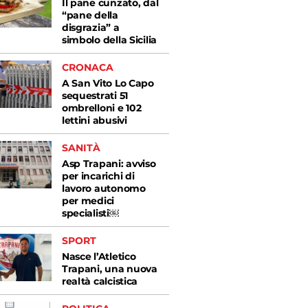
Il pane cunzato, dal
“pane della
disgrazia” a
simbolo della Sicilia
CRONACA
A San Vito Lo Capo
sequestrati 51
ombrelloni e 102
lettini abusivi
SANITÀ
Asp Trapani: avviso
per incarichi di
lavoro autonomo
per medici
specialisti￼
SPORT
Nasce l’Atletico
Trapani, una nuova
realtà calcistica