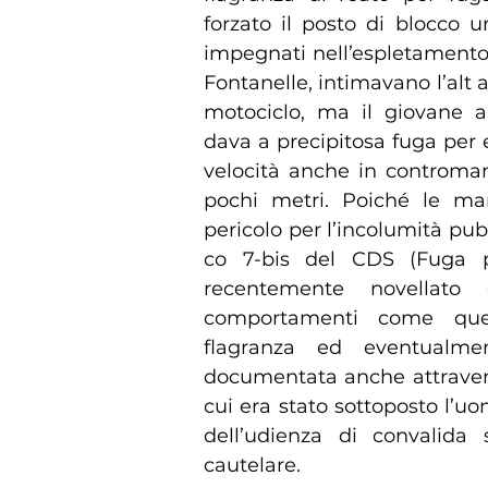
forzato il posto di blocco u
impegnati nell’espletamento 
Fontanelle, intimavano l’alt 
motociclo, ma il giovane an
dava a precipitosa fuga per 
velocità anche in controma
pochi metri. Poiché le ma
pericolo per l’incolumità pubb
co 7-bis del CDS (Fuga pe
recentemente novellat
comportamenti come quest
flagranza ed eventualmen
documentata anche attravers
cui era stato sottoposto l’uo
dell’udienza di convalida 
cautelare.