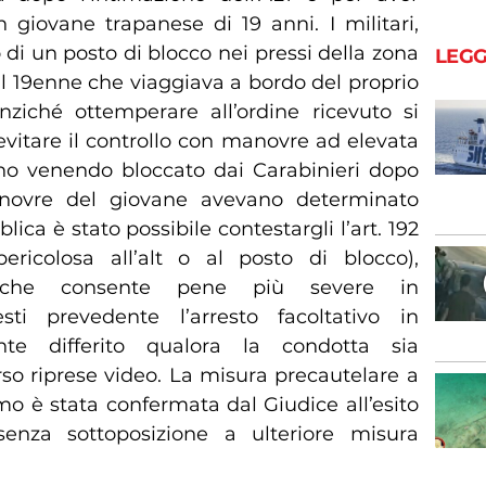
n giovane trapanese di 19 anni. I militari,
di un posto di blocco nei pressi della zona
LEGG
al 19enne che viaggiava a bordo del proprio
ziché ottemperare all’ordine ricevuto si
evitare il controllo con manovre ad elevata
no venendo bloccato dai Carabinieri dopo
novre del giovane avevano determinato
lica è stato possibile contestargli l’art. 192
ricolosa all’alt o al posto di blocco),
o che consente pene più severe in
i prevedente l’arresto facoltativo in
te differito qualora la condotta sia
o riprese video. La misura precautelare a
mo è stata confermata dal Giudice all’esito
senza sottoposizione a ulteriore misura