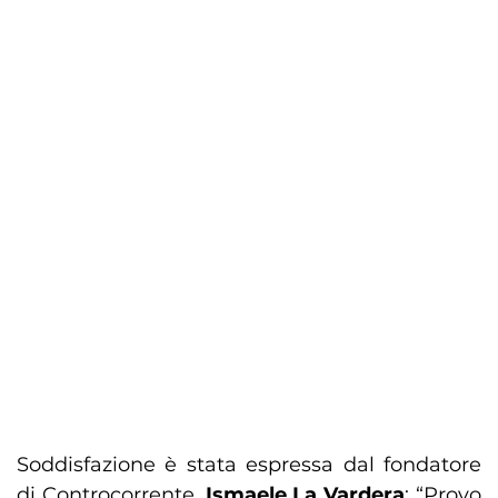
Soddisfazione è stata espressa dal fondatore
di Controcorrente,
Ismaele La Vardera
: “Provo