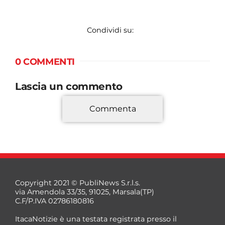
Condividi su:
0 COMMENTI
Lascia un commento
Commenta
*
Copyright 2021 © PubliNews S.r.l.s.
via Amendola 33/35, 91025, Marsala(TP)
C.F/P.IVA 02786180816
ItacaNotizie è una testata registrata presso il