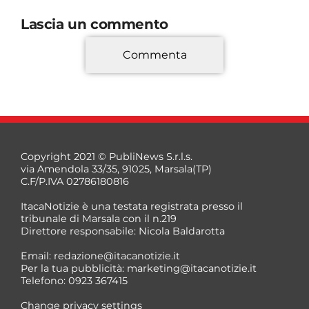
Lascia un commento
Commenta
*
Copyright 2021 © PubliNews S.r.l.s.
via Amendola 33/35, 91025, Marsala(TP)
C.F/P.IVA 02786180816
ItacaNotizie è una testata registrata presso il
tribunale di Marsala con il n.219
Direttore responsabile: Nicola Baldarotta
*
Email:
redazione@itacanotizie.it
*
Per la tua pubblicità:
marketing@itacanotizie.it
Telefono: 0923 367415
Change privacy settings