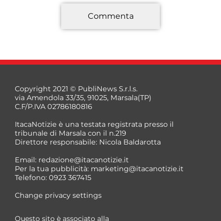
Commenta
*
Copyright 2021 © PubliNews S.r.l.s.
via Amendola 33/35, 91025, Marsala(TP)
C.F/P.IVA 02786180816
ItacaNotizie è una testata registrata presso il
tribunale di Marsala con il n.219
Direttore responsabile: Nicola Baldarotta
*
Email:
redazione@itacanotizie.it
*
Per la tua pubblicità:
marketing@itacanotizie.it
Telefono: 0923 367415
Change privacy settings
Questo sito è associato alla