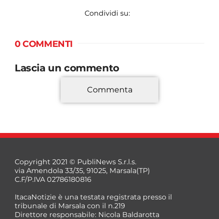
Condividi su:
0 COMMENTI
Lascia un commento
Commenta
*
Copyright 2021 © PubliNews S.r.l.s.
via Amendola 33/35, 91025, Marsala(TP)
C.F/P.IVA 02786180816
ItacaNotizie è una testata registrata presso il
tribunale di Marsala con il n.219
Direttore responsabile: Nicola Baldarotta