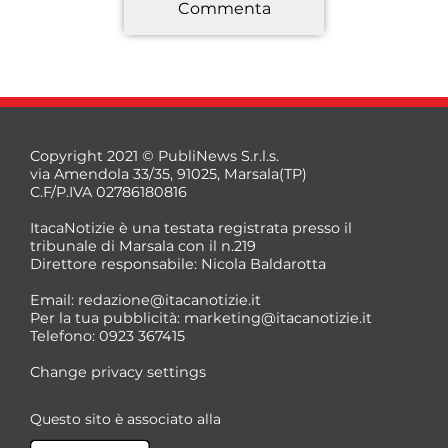
Commenta
*
Copyright 2021 © PubliNews S.r.l.s.
via Amendola 33/35, 91025, Marsala(TP)
C.F/P.IVA 02786180816
ItacaNotizie è una testata registrata presso il
tribunale di Marsala con il n.219
Direttore responsabile: Nicola Baldarotta
*
Email:
redazione@itacanotizie.it
*
Per la tua pubblicità:
marketing@itacanotizie.it
Telefono: 0923 367415
Change privacy settings
Questo sito è associato alla