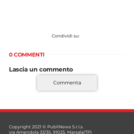
Condividi su:
0 COMMENTI
Lascia un commento
Commenta
*
Copyright 2021 © PubliNews S.r.l.s.
via Amendola 33/35, 91025, Marsala(TP)