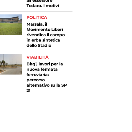
all’essessore
Todaro. I motivi
POLITICA
Marsala, il
Movimento Liberi
rivendica il campo
in erba sintetica
dello Stadio
VIABILITÀ
Birgi, lavori per la
nuova fermata
ferroviaria:
percorso
alternativo sulla SP
21