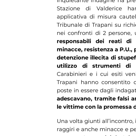
Inquietante indagine ha pres
Stazione di Valderice h
applicativa di misura cautel
Tribunale di Trapani su rich
nei confronti di 2 persone,
responsabili dei reati di t
minacce, resistenza a P.U., 
detenzione illecita di stupe
utilizzo di strumenti di
Carabinieri e i cui esiti ven
Trapani hanno consentito d
poste in essere dagli indagat
adescavano, tramite falsi a
le vittime con la promessa d
Una volta giunti all’incontro,
raggiri e anche minacce e per