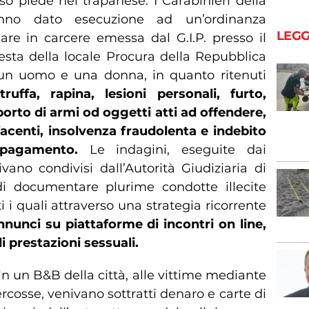
o piede nel trapanese. I Carabinieri della
anno dato esecuzione ad un’ordinanza
LEGG
are in carcere emessa dal G.I.P. presso il
iesta della locale Procura della Repubblica
 un uomo e una donna, in quanto ritenuti
ruffa, rapina, lesioni personali, furto,
porto di armi od oggetti atti ad offendere,
facenti, insolvenza fraudolenta e indebito
 pagamento.
Le indagini, eseguite dai
ivano condivisi dall’Autorità Giudiziaria di
i documentare plurime condotte illecite
i i quali attraverso una strategia ricorrente
nnunci su piattaforme di incontri on line,
i prestazioni sessuali.
 in un B&B della città, alle vittime mediante
cosse, venivano sottratti denaro e carte di