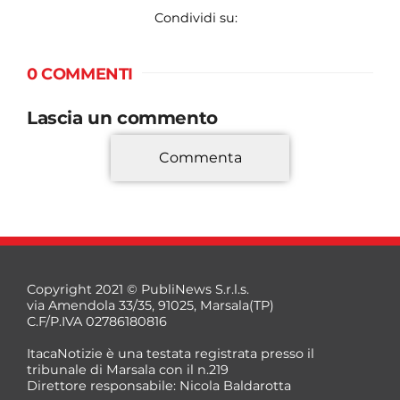
Condividi su:
0 COMMENTI
Lascia un commento
Commenta
*
Copyright 2021 © PubliNews S.r.l.s.
via Amendola 33/35, 91025, Marsala(TP)
C.F/P.IVA 02786180816
ItacaNotizie è una testata registrata presso il
tribunale di Marsala con il n.219
Direttore responsabile: Nicola Baldarotta
*