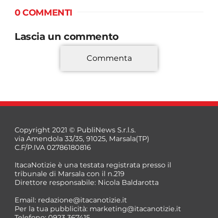
0 COMMENTI
Lascia un commento
Commenta
*
Copyright 2021 © PubliNews S.r.l.s.
via Amendola 33/35, 91025, Marsala(TP)
C.F/P.IVA 02786180816
ItacaNotizie è una testata registrata presso il
tribunale di Marsala con il n.219
Direttore responsabile: Nicola Baldarotta
*
Email:
redazione@itacanotizie.it
*
Per la tua pubblicità:
marketing@itacanotizie.it
Telefono: 0923 367415