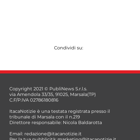
Condividi su:
Copyright 2021 © PubliNews S.r.l.s.
via Amendola 33/35, 91025, Marsala(TP)
C.F/P.IVA 02786180816
ItacaNotizie è una testata registrata presso il
tribunale di Marsala con il n.219
Direttore responsabile: Nicola Baldarotta
Email:
redazione@itacanotizie.it
Per la tua pubblicità:
marketing@itacanotizie.it