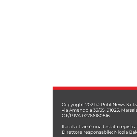
Copyright 2021 © PubliNews S.r.l.s
via Amendola 33/35, 91025, Marsal
C.F/P.IVA 02786180816
ItacaNotizie è una testata registrat
Direttore responsabile: Nicola Bal