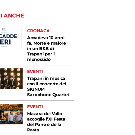
I ANCHE
CRONACA
Accadeva 10 anni
fa. Morte e malore
in un B&B di
Trapani per il
monossido
EVENTI
Trapani in musica
con il concerto dei
SIGNUM
Saxophone Quartet
EVENTI
Mazara del Vallo
accoglie l’XI Festa
del Pane e della
Pasta