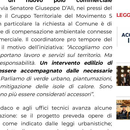
 un nuovo polo commerciale
via Senatore Giuseppe D’Alì, nei pressi del
LEGG
e il Gruppo Territoriale del Movimento 5
In particolare la richiesta al Comune è di
re di compensazione ambientale connesse
merciale. Il coordinatore pro tempore del
il motivo dell’iniziativa:
“Accogliamo con
portano lavoro e servizi sul territorio. Ma
esponsabilità.
Un intervento edilizio di
essere accompagnato dalle necessarie
Parliamo di verde urbano, piantumazioni,
mitigazione delle isole di calore. Sono
o più essere considerati accessori”.
indaco e agli uffici tecnici avanza alcune
mazione: se il progetto preveda opere di
come indicato dalle leggi urbanistiche;