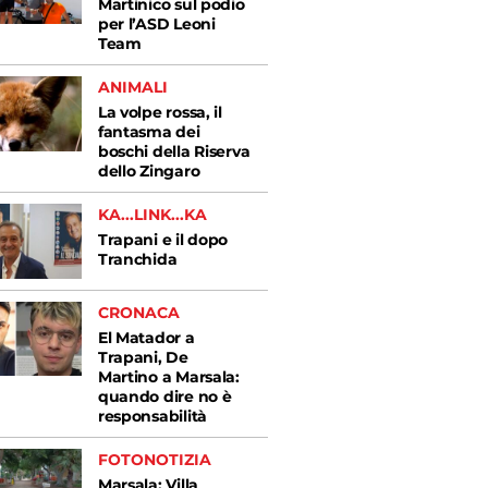
Martinico sul podio
per l’ASD Leoni
Team
ANIMALI
La volpe rossa, il
fantasma dei
boschi della Riserva
dello Zingaro
KA...LINK...KA
Trapani e il dopo
Tranchida
CRONACA
El Matador a
Trapani, De
Martino a Marsala:
quando dire no è
responsabilità
FOTONOTIZIA
Marsala: Villa