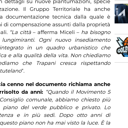
n dettagli su nuove piantumazioni, specie
zazione. Il Gruppo Territoriale ha anche
lla documentazione tecnica dalla quale è
ni di compensazione assunti dalla proprietà
ali.
“La città
– afferma Miceli –
ha bisogno
e lungimiranti. Ogni nuovo insediamento
ntegrato in un quadro urbanistico che
ica e alla qualità della vita. Non chiediamo
hiediamo che Trapani cresca rispettando
 tutelano
“.
ccia cenno nel documento richiama anche
rrisolto da anni:
“Quando il Movimento 5
 Consiglio comunale, abbiamo chiesto più
o piano del verde pubblico e privato. Lo
tenza e in più sedi. Dopo otto anni di
uesto piano non ha mai visto la luce. È la