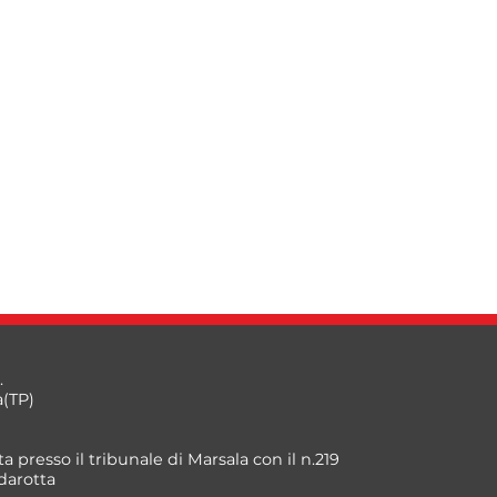
.
a(TP)
a presso il tribunale di Marsala con il n.219
darotta