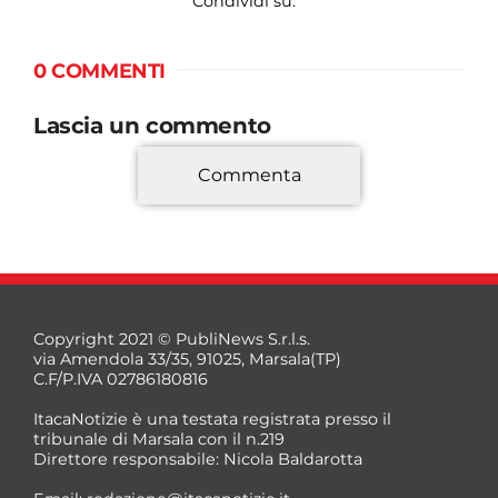
Condividi su:
0 COMMENTI
Lascia un commento
Commenta
*
Copyright 2021 © PubliNews S.r.l.s.
via Amendola 33/35, 91025, Marsala(TP)
C.F/P.IVA 02786180816
ItacaNotizie è una testata registrata presso il
tribunale di Marsala con il n.219
Direttore responsabile: Nicola Baldarotta
*